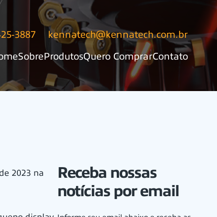
425-3887
kennatech@kennatech.com.br
ome
Sobre
Produtos
Quero Comprar
Contato
Receba nossas
 de 2023 na
notícias por email