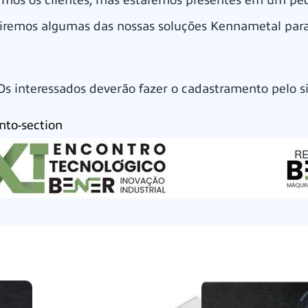
mos os clientes, mas estaremos presentes em um pe
xibiremos algumas das nossas soluções Kennametal pa
 Os interessados deverão fazer o cadastramento pelo s
nto-section