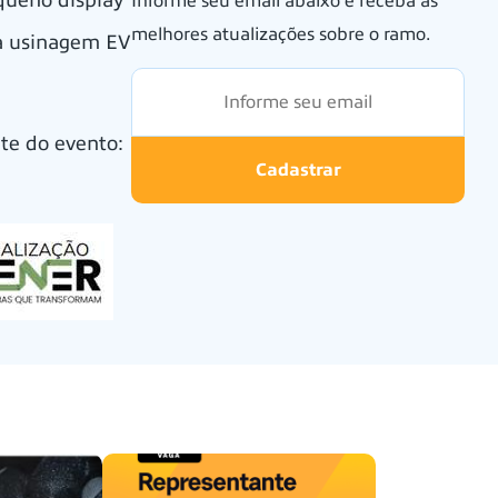
queno display
Informe seu email abaixo e receba as
melhores atualizações sobre o ramo.
ra usinagem EV
ite do evento:
Cadastrar