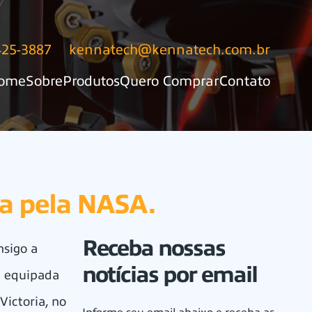
425-3887
kennatech@kennatech.com.br
ome
Sobre
Produtos
Quero Comprar
Contato
da pela NASA.
Receba nossas
nsigo a
notícias por email
é equipada
Victoria, no