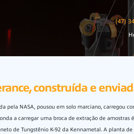
(47) 3
H
ance, construída e envia
da pela NASA, pousou em solo marciano, carregou co
sonda a carregar uma broca de extração de amostras 
oneto de Tungstênio K-92 da Kennametal. A planta de 